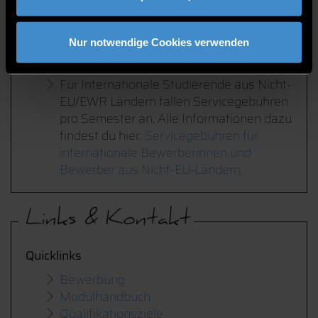
Autonomes Fahren / mobile Robotik
Gebühren
Nur notwendige Cookies verwenden
Keine Studiengebühren,
nur
Studierendenwerksbeitrag
Für Internationale Studierende aus Nicht-
EU/EWR Ländern fallen Servicegebühren
pro Semester an. Alle Informationen dazu
findest du hier:
Servicegebühren für
internationale Bewerberinnen und
Bewerber aus Nicht-EU-Ländern.
Links & Kontakt
Quicklinks
Bewerbung
Modulhandbuch
Qualifikationsziele