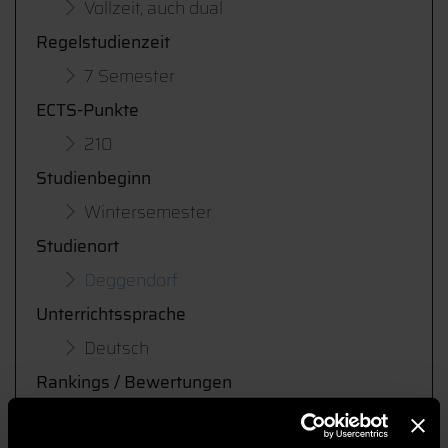
Vollzeit, auch dual
Regelstudienzeit
7 Semester
ECTS-Punkte
210
Studienbeginn
Wintersemester
Studienort
Deggendorf
Unterrichtssprache
Deutsch
Rankings / Bewertungen
CHE Hochschulranking 2025/26:
Spitzengruppe in Elektro- und