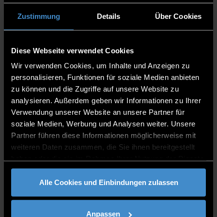
Informationstechnik
Zustimmung
Details
Über Cookies
Details & Bewerbung
Diese Webseite verwendet Cookies
Bewerbungszeitraum
Wir verwenden Cookies, um Inhalte und Anzeigen zu
personalisieren, Funktionen für soziale Medien anbieten
15.04. - 15.09.
zu können und die Zugriffe auf unsere Website zu
Zulassungsvoraussetzung
analysieren. Außerdem geben wir Informationen zu Ihrer
Verwendung unserer Website an unsere Partner für
Hochschulzugangsberechtigung aus
soziale Medien, Werbung und Analysen weiter. Unsere
Deutschland oder bei internationalen
Partner führen diese Informationen möglicherweise mit
Abschlüssen bitte
auf der Seite
weiteren Daten zusammen, die Sie ihnen bereitgestellt
des DAAD
nachsehen.
haben oder die sie im Rahmen Ihrer Nutzung der Dienste
Sprachanforderungen
gesammelt haben.
Interesse am Lösen technischer Probleme
Alle Cookies und Einbindungen zulassen
Vertiefungsrichtungen
Elektromobilität
Anpassen