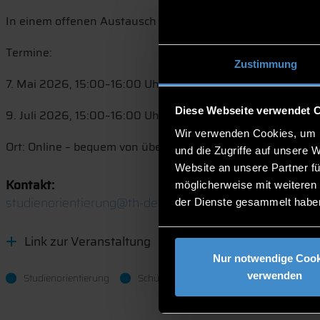
In einem offenen Austausch hast du außerdem die Möglichkei
Termine:
Zustimmung
7. Mai 2026, 15:00–16:00 Uhr
Diese Webseite verwendet 
9. Juli 2026, 15:00–16:00 Uhr
Wir verwenden Cookies, um I
Ort: Online – bequem von überall aus dabei sein! Jetzt info
und die Zugriffe auf unsere 
Website an unsere Partner fü
Kontakt:
möglicherweise mit weiteren
studienorientierung@th-deg.de
der Dienste gesammelt habe
Link zur Veranstaltung
Nur notwendige Cook
verwenden
Studienorientierung
Schülerinnen, Schüler, Eltern, Lehrkräfte