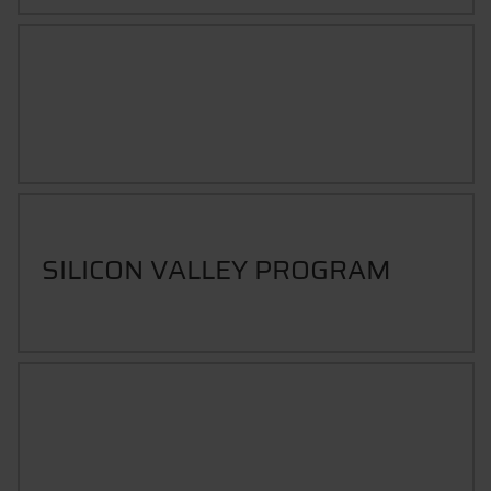
PROGRAMMIEREN IN PYTHON -
ANFÄNGER
SILICON VALLEY PROGRAM
SIX SIGMA - GREEN BELT