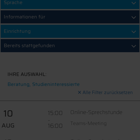
Sprache
Informationen für
Einrichtung
Bereits stattgefunden
IHRE AUSWAHL:
Beratung
Studieninteressierte
Alle Filter zurücksetzen
10
Online-Sprechstunde
15:00
-
Teams-Meeting
AUG
16:00