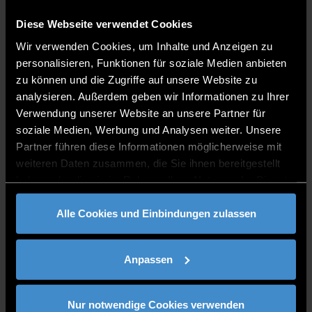
Prof. Dr. Frank Schulz-Nieswandt
Lehrstuhl für Sozialpolitik und Methoden der qualitativen
Diese Webseite verwendet Cookies
Sozialforschung, Universität zu Köln & Herausgeber
Wir verwenden Cookies, um Inhalte und Anzeigen zu
ProAlter, Kuratorium Deutsche Altershilfe
personalisieren, Funktionen für soziale Medien anbieten
zu können und die Zugriffe auf unsere Website zu
ARTEN VON INNOVATIONEN IN DER LANGZEITPFLEGE
analysieren. Außerdem geben wir Informationen zu Ihrer
Prof. Dr. Thomas Boggatz
Verwendung unserer Website an unsere Partner für
soziale Medien, Werbung und Analysen weiter. Unsere
DEMENZ-SUPPORT STUTTGART (BADEN-
Partner führen diese Informationen möglicherweise mit
WÜRTTEMBERG)
weiteren Daten zusammen, die Sie ihnen bereitgestellt
Mit Videobotschaften herausforderndes Verhalten von
haben oder die sie im Rahmen Ihrer Nutzung der Dienste
Menschen mit Demenz meistern
gesammelt haben.
Alle Cookies und Einbindungen zulassen
CARITAS SOZIALSTATIONEN HOCHRHEIN (BADEN-
WÜRTTEMBERG) IN KOOPERATION MIT DER AOK BADEN-
WÜRTTEMBERG
Anpassen
Autonome Gestaltung ambulanter Pflege – Abrechnung wie
beim Handwerker
Nur notwendige Cookies verwenden