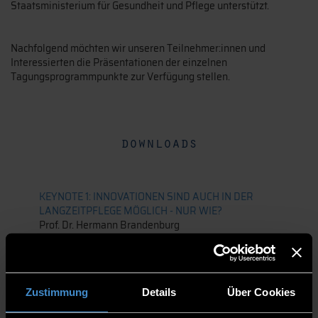
Staatsministerium für Gesundheit und Pflege unterstützt.
Nachfolgend möchten wir unseren Teilnehmer:innen und
Interessierten die Präsentationen der einzelnen
Tagungsprogrammpunkte zur Verfügung stellen.
downloads
KEYNOTE 1: INNOVATIONEN SIND AUCH IN DER
LANGZEITPFLEGE MÖGLICH - NUR WIE?
Prof. Dr. Hermann Brandenburg
Lehrstuhl für gerontologische Pflege, Vinzenz Pallotti
University Vallendar
Zustimmung
Details
Über Cookies
KEYNOTE 2: EIN WERTE-ORIENTIERTER INDEX DER
INNOVATIVITÄT SOZIALER INNOVATIONEN