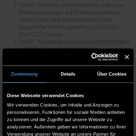
SmiLE - Smartes und integriertes Laden von
Elektrofahrzeugen auf Firmenparkplätzen
https://zaf.th-deg.de/public/project/183
Bayerische Forschungsstiftung 05/2020 -
04/2023 (3 Jahre)
MAID - “Master Studium Künstliche Intelligenz
und Data Science” https://zaf.th-
deg.de/public/project/114 EU, INTERREG
03/2019 - 12/2022 (3,75 Jahre)
CITRAM - “Citizen Science for Traffic
Zustimmung
Details
Über Cookies
Management” https://zaf.th-
deg.de/public/project/101 BMVI - mFund
09/2018 - 11.2020 (2 Jahre)
Diese Webseite verwendet Cookies
SMART-vhb - “Java Programmierung” Virtuelle
Wir verwenden Cookies, um Inhalte und Anzeigen zu
Hochschule Bayern https://smart.vhb.org
personalisieren, Funktionen für soziale Medien anbieten
09/2019 - 10/2022 (3 Jahre)
zu können und die Zugriffe auf unsere Website zu
Smart Grid - “Smart Grid-Technologien für
analysieren. Außerdem geben wir Informationen zu Ihrer
ländliche Gebiete und KMUs”
Verwendung unserer Website an unsere Partner für