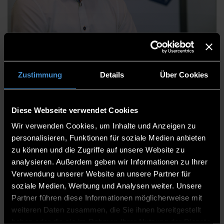
Florian Reischl, B.Eng
Zustimmung
Details
Über Cookies
Zentrum für angewandte Forschung
Technologie Anwenderzentrum Spiegelau
Diese Webseite verwendet Cookies
Laboringenieur
Wir verwenden Cookies, um Inhalte und Anzeigen zu
personalisieren, Funktionen für soziale Medien anbieten
1.7
zu können und die Zugriffe auf unsere Website zu
analysieren. Außerdem geben wir Informationen zu Ihrer
0991/3615-8761
Verwendung unserer Website an unsere Partner für
soziale Medien, Werbung und Analysen weiter. Unsere
Partner führen diese Informationen möglicherweise mit
weiteren Daten zusammen, die Sie ihnen bereitgestellt
haben oder die sie im Rahmen Ihrer Nutzung der Dienste