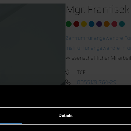
Mgr. Frantisek
Zentrum für angewandte Fo
Institut für angewandte Inf
Wissenschaftlicher Mitarbei
TCF
08551/91764-29
Details