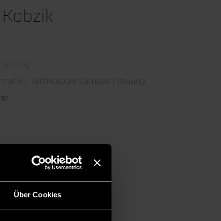
 Kobzik
rschung
ormatik - Technologie Campus Freyung
ter
Über Cookies