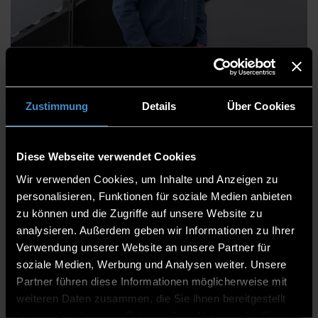
Johannes Käsbauer, M.Sc.
Zustimmung
Details
Über Cookies
Zentrum für angewandte Forschung
TC Parsberg/Lupburg
Diese Webseite verwendet Cookies
Wissenschaftlicher Mitarbeiter
Wir verwenden Cookies, um Inhalte und Anzeigen zu
personalisieren, Funktionen für soziale Medien anbieten
1.07
zu können und die Zugriffe auf unsere Website zu
analysieren. Außerdem geben wir Informationen zu Ihrer
09492/8384-107
Verwendung unserer Website an unsere Partner für
soziale Medien, Werbung und Analysen weiter. Unsere
Partner führen diese Informationen möglicherweise mit
weiteren Daten zusammen, die Sie ihnen bereitgestellt
haben oder die sie im Rahmen Ihrer Nutzung der Dienste