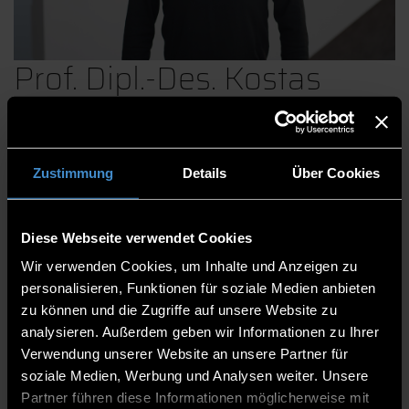
Prof. Dipl.-Des. Kostas
Medugorac
Zustimmung
Details
Über Cookies
Fakultät Maschinenbau und Mechatronik
Professorinnen und Professoren
Diese Webseite verwendet Cookies
Professor
Wir verwenden Cookies, um Inhalte und Anzeigen zu
personalisieren, Funktionen für soziale Medien anbieten
Am Stadtpark 15, Atelier Technisches Design
zu können und die Zugriffe auf unsere Website zu
analysieren. Außerdem geben wir Informationen zu Ihrer
0991/3615-304
Verwendung unserer Website an unsere Partner für
soziale Medien, Werbung und Analysen weiter. Unsere
Partner führen diese Informationen möglicherweise mit