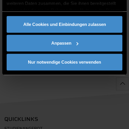
weiteren Daten zusammen, die Sie ihnen bereitgestellt
haben oder die sie im Rahmen Ihrer Nutzung der Dienste
gesammelt haben.
SPRECHZEITEN
Alle Cookies und Einbindungen zulassen
Sprechzeiten nach Vereinbarung
Anpassen
Nur notwendige Cookies verwenden
QUICKLINKS
STUDIENANGEBOT