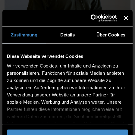
Majid Salimi
Zustimmung
Details
Über Cookies
Zentrum für angewandte Forschung
Diese Webseite verwendet Cookies
Institut für Präzisionsbearbeitung und
Wir verwenden Cookies, um Inhalte und Anzeigen zu
Hochfrequenztechnik - Technologie Campus
personalisieren, Funktionen für soziale Medien anbieten
Teisnach
zu können und die Zugriffe auf unsere Website zu
analysieren. Außerdem geben wir Informationen zu Ihrer
Mitarbeiter
Verwendung unserer Website an unsere Partner für
soziale Medien, Werbung und Analysen weiter. Unsere
TCT Labor 1
Partner führen diese Informationen möglicherweise mit
09923/80108-454
weiteren Daten zusammen, die Sie ihnen bereitgestellt
haben oder die sie im Rahmen Ihrer Nutzung der Dienste
gesammelt haben.