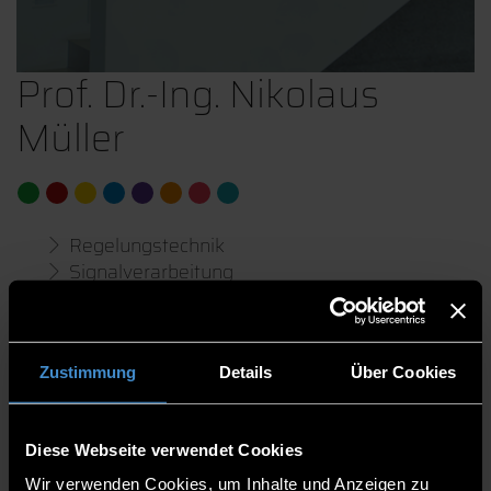
Prof. Dr.-Ing. Nikolaus
Müller
Regelungstechnik
Signalverarbeitung
Fahrzeugelektronik / Autonomes Fahren
Fakultät Elektrotechnik und Medientechnik
Zustimmung
Details
Über Cookies
Professorinnen und Professoren
Professor
Diese Webseite verwendet Cookies
Studienfachberater Vorsitzender der
Wir verwenden Cookies, um Inhalte und Anzeigen zu