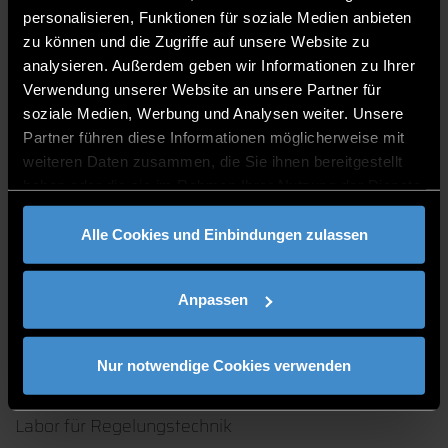
Prüfungskommission “Master of Automotive
personalisieren, Funktionen für soziale Medien anbieten
Electronics”
zu können und die Zugriffe auf unsere Website zu
analysieren. Außerdem geben wir Informationen zu Ihrer
E 227
Verwendung unserer Website an unsere Partner für
0991/3615-519
soziale Medien, Werbung und Analysen weiter. Unsere
Partner führen diese Informationen möglicherweise mit
weiteren Daten zusammen, die Sie ihnen bereitgestellt
haben oder die sie im Rahmen Ihrer Nutzung der Dienste
gesammelt haben.
Alle Cookies und Einbindungen zulassen
PUBLIKATIONEN
Anpassen
Nur notwendige Cookies verwenden
LABORE
Labor für Regelungstechnik