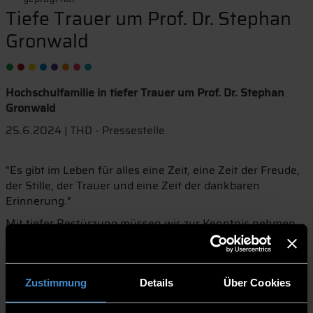
Tiefe Trauer um Prof. Dr. Stephan
Gronwald
Hochschulfamilie in tiefer Trauer um Prof. Dr. Stephan
Gronwald
25.6.2024 | THD - Pressestelle
"Es gibt im Leben für alles eine Zeit, eine Zeit der Freude,
der Stille, der Trauer und eine Zeit der dankbaren
Erinnerung."
Mit tiefer Bestürzung müssen wir zur Kenntnis nehmen,
dass ein neuerlicher Schicksalsschlag unsere Hochschule
getroffen hat. Schweren Herzens blicken wir auf die
traurige Nachricht, dass wir am 21. Juni 2024 mit Prof. Dr.
Stephan Gronwald ein überaus geschätztes Mitglied
Zustimmung
Details
Über Cookies
unserer Hochschulfamilie viel zu früh verloren haben.