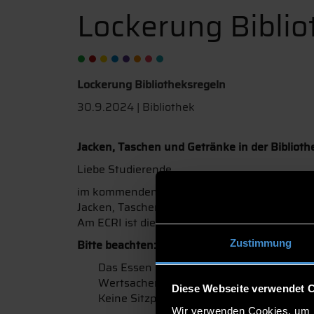
Lockerung Biblio
Lockerung Bibliotheksregeln
30.9.2024 | Bibliothek
Jacken, Taschen und Getränke in der Bibliothe
Liebe Studierende,
im kommenden Semester wollen wir testweise
Jacken, Taschen und alle Getränke in geschlo
Am ECRI ist die Mitnahme von Taschen weiter
Bitte beachten:
Zustimmung
Das Essen in der Bibliothek sowie Geträn
Wertsachen nicht unbeaufsichtigt lassen
Diese Webseite verwendet 
Keine Sitzplatzreservierung mit Jacken u
Wir verwenden Cookies, um I