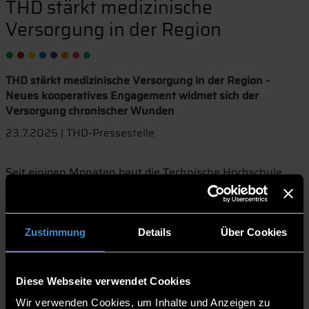
THD stärkt medizinische
Versorgung in der Region
THD stärkt medizinische Versorgung in der Region -
Neues kooperatives Engagement widmet sich der
Versorgung chronischer Wunden
23.7.2025 | THD-Pressestelle
Seit einigen Monaten baut die Technische Hochschule
Deggendorf (THD) ihr Engagement in der regionalen
Gesundheitsversorgung weiter aus. Im Fokus steht die
Verbesserung der Versorgung chronischer Wunden,
insbesondere bei Menschen mit Diabetes. Gemeinsam mit
Zustimmung
Details
Über Cookies
ambulanten Pflegediensten, Fachkliniken, Hausärztinnen
und -ärzten entwickelt die THD praxisnahe Konzepte für
Prävention, Behandlung und Schulung.
Diese Webseite verwendet Cookies
Ziel ist es, die Versorgungsqualität zu steigern und
Wir verwenden Cookies, um Inhalte und Anzeigen zu