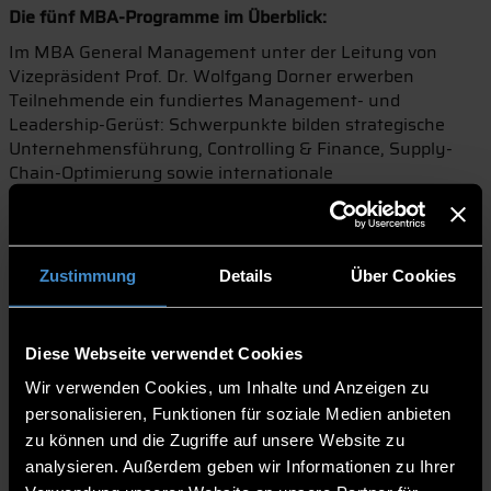
Die fünf MBA-Programme im Überblick:
Im MBA General Management unter der Leitung von
Vizepräsident Prof. Dr. Wolfgang Dorner erwerben
Teilnehmende ein fundiertes Management- und
Leadership-Gerüst: Schwerpunkte bilden strategische
Unternehmensführung, Controlling & Finance, Supply-
Chain-Optimierung sowie internationale
Geschäftsentwicklung.
Vizepräsidentin Prof. Dr. Veronika Fetzer richtet sich mit
dem MBA Corporate Entrepreneurship an Innovatorinnen
Zustimmung
Details
Über Cookies
und Innovatoren in etablierten Unternehmen. Dieser MBA
liefert Corporate-Venture-Strategien, Lean-Start-up-
Methoden, Venture-Capital-Prozesse und Open
Innovation. Ein besonderes Highlight ist das
Diese Webseite verwendet Cookies
Innovationsmodul am BITZ Oberschneiding mit
Wir verwenden Cookies, um Inhalte und Anzeigen zu
optionalem Silicon-Valley-Programm, bei der
personalisieren, Funktionen für soziale Medien anbieten
Studierendenteams ihre Geschäftsmodelle schärfen.
zu können und die Zugriffe auf unsere Website zu
Der MBA Project & Innovation Management unter Dekan
analysieren. Außerdem geben wir Informationen zu Ihrer
Prof. Dr. Oliver Neumann bereitet Fach- und