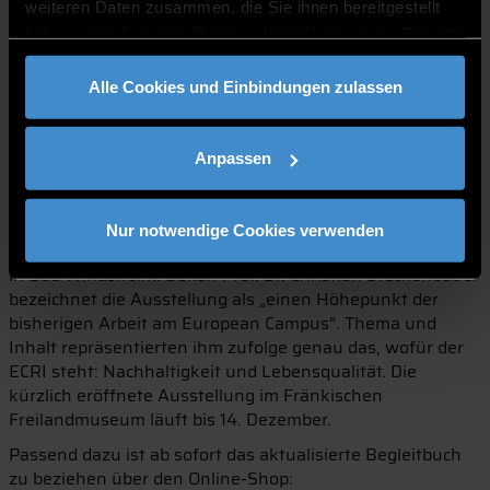
weiteren Daten zusammen, die Sie ihnen bereitgestellt
der untersuchten Gebäude zu erstellen. Dazu hält Prof.
haben oder die sie im Rahmen Ihrer Nutzung der Dienste
Laar fest: „Werden historische Materialien durch moderne
gesammelt haben.
ersetzt wie etwa Holz durch Beton, geht der CO2-Abdruck
Alle Cookies und Einbindungen zulassen
durch Decke.“ Nachhaltigkeit sieht ihm zufolge anders
aus.
Die Präsentation der ersten Ergebnisse erfolgte vor drei
Anpassen
Jahren im Glashaus in Pfarrkirchen und im
darauffolgenden Jahr im Freilichtmuseum Massing. Fast
um das doppelte auf rund 50 Beispiele erweitert, läuft
Nur notwendige Cookies verwenden
derzeit eine Neuauflage im Fränkischen Freilandmuseum
in Bad Windsheim. Dekan Prof. Dr. Christian Steckenbauer
bezeichnet die Ausstellung als „einen Höhepunkt der
bisherigen Arbeit am European Campus“. Thema und
Inhalt repräsentierten ihm zufolge genau das, wofür der
ECRI steht: Nachhaltigkeit und Lebensqualität. Die
kürzlich eröffnete Ausstellung im Fränkischen
Freilandmuseum läuft bis 14. Dezember.
Passend dazu ist ab sofort das aktualisierte Begleitbuch
zu beziehen über den Online-Shop: