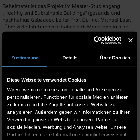
Beheimatet ist das Projekt im Master-Studiengang
„Healthy and Subtainable Buildings“ (gesunde und
nachhaltige Gebäude). Leiter Prof. Dr.-Ing. Michael Laar:
„Über viele Jahrhunderte haben sich Menschen in aller
Welt mit lokalen Baumaterialien ans Klima angepasst.
Dadurch entstand eine nachhaltige, regional einzigartige
Architektur.“ Die analysierten Beispiele reichen von
Hallenhäusern in Norddeutschland über tropische
Zustimmung
Details
Über Cookies
Lehmbauten in Brasilien bis zu Stelzenhäusern im Wasser
in Myanmar. Die global umspannende Auswahl
traditioneller Bauweisen nahm je ein Studierender unter
Diese Webseite verwendet Cookies
die Lupe.
Wir verwenden Cookies, um Inhalte und Anzeigen zu
Ob beim passiven Kühlen oder dem natürlichen Lüften:
personalisieren, Funktionen für soziale Medien anbieten
Weltweit passen sich Menschen laut Prof. Laar mit den
vorhandenen Ressourcen den gegebenen Umständen an,
zu können und die Zugriffe auf unsere Website zu
um akzeptabel zu wohnen. „Kulturen, die nichts
analysieren. Außerdem geben wir Informationen zu Ihrer
voneinander wissen, beschreiten beim Häuserbau
Verwendung unserer Website an unsere Partner für
ähnliche Wege“, stellt der Forscher fest. Seinem Team
soziale Medien, Werbung und Analysen weiter. Unsere
ging es darum, durchs Vergleichen zu lernen. Zu den
Partner führen diese Informationen möglicherweise mit
Aufgaben der Studierenden zählte zudem, eine Ökobilanz