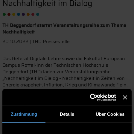
Nachhaltigkeit im Dialog
TH Deggendorf startet Veranstaltungsreihe zum Thema
Nachhaltigkeit
20.10.2022 | THD Pressestelle
Das Referat Digitale Lehre sowie die Fakultät European
Campus Rottal-Inn der Technischen Hochschule
Deggendorf (THD) laden zur Veranstaltungsreihe
„Nachhaltigkeit im Dialog - Nachhaltigkeit in Zeiten von
Energieknappheit, Inflation, Krieg und Klimawandel“ ein.
An der Hochschule kümmert sich Prof. Dr. Michael Laar um
das Thema Nachhaltigkeit. Er freut sich auf den
Austausch mit Studierenden,
Unternehmensvertreter:innen und interessierten
Zustimmung
Details
Über Cookies
Privatpersonen aus der Region: „Das Ziel unserer
DigiCamps ist es, einen Raum für Diskussion und
Austausch zu schaffen. Wir wollen Fragen beantworten,