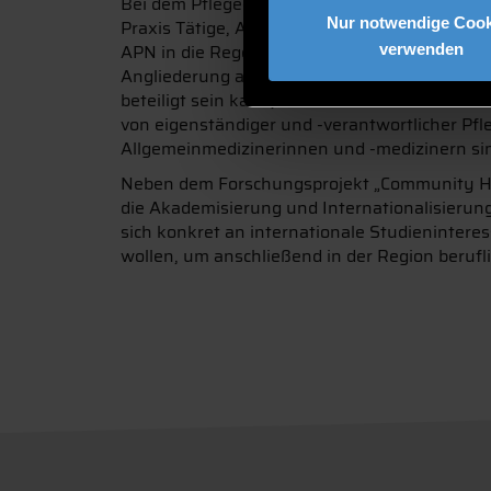
Bei dem Pflege- und Gesundheitskongress in 
Nur notwendige Cook
Praxis Tätige, Auszubildende und Studierend
APN in die Regelfinanzierung aufgenommen wer
verwenden
Angliederung an einen Pflegestützpunkt darf 
beteiligt sein kann, braucht es aktuell noch 
von eigenständiger und -verantwortlicher Pf
Allgemeinmedizinerinnen und -medizinern sinn
Neben dem Forschungsprojekt „Community Hea
die Akademisierung und Internationalisierung
sich konkret an internationale Studieninteres
wollen, um anschließend in der Region berufl