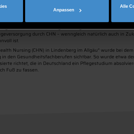
Augsburg tauschten sich Vertreterinnen und Vertreter versch
ies
Alle C
e, Lehrende und Forschende diskutierten unter anderem darü
Anpassen
den. Ebenso wurde thematisiert, wo CHN angesiedelt sein sol
sie dort nach derzeit geltendem Recht nur sprechen und berat
Delegation und damit die Angliederung an ärztliche Praxen. Da
legeversorgung durch CHN – wenngleich natürlich auch in Zuk
voll ist.
lth Nursing (CHN) in Lindenberg im Allgäu“ wurde bei de
 in den Gesundheitsfachberufen sichtbar. So wurde etwa der 
sierte richtet, die in Deutschland ein Pflegestudium absolvi
ich Fuß zu fassen.