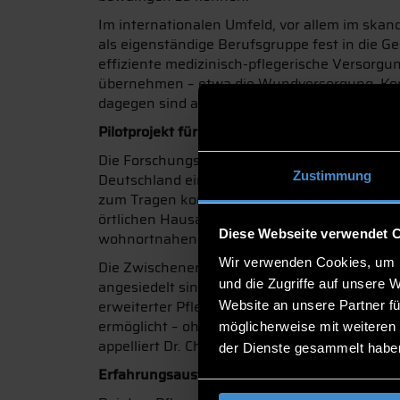
Im internationalen Umfeld, vor allem im ska
als eigenständige Berufsgruppe fest in die G
effiziente medizinisch-pflegerische Versor
übernehmen – etwa die Wundversorgung, Kont
dagegen sind als hochspezialisierte Pflegefac
Pilotprojekt für neue medizinisch-pflegerisc
Die Forschungsgruppe rund um Dr. Christine
Zustimmung
Deutschland eingesetzt werden können und w
zum Tragen kommen. Im Rahmen eines gemein
örtlichen Hausarztpraxis sind nun in Lindenbe
Diese Webseite verwendet 
wohnortnahen und multiprofessionellen Gesun
Wir verwenden Cookies, um I
Die Zwischenergebnisse der noch laufenden E
und die Zugriffe auf unsere 
angesiedelt sind. Weder besteht ein festes u
erweiterter Pflegetätigkeiten gänzlich geklä
Website an unsere Partner fü
ermöglicht – ohne das Budget an anderen Stel
möglicherweise mit weiteren
appelliert Dr. Christine Aumer an die Besuch
der Dienste gesammelt habe
Erfahrungsaustausch, Diskussionen und Ide