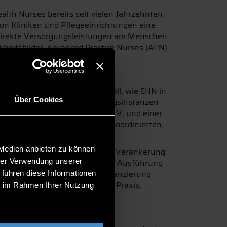
lth Nurses bereits seit vielen Jahrzehnten
von Kliniken und Pflegeeinrichtungen eine
 direkte Versorgungsleistungen am Menschen
eitsbilder. Advanced Practice Nurses (APN)
en und Patienten stationär.
chaften erarbeitete ein Modell, wie CHN in
Über Cookies
it mit bestehenden Versorgungsinstanzen
m Bayerischen Roten Kreuz e.V. und einer
ig. Ziel ist der Aufbau einer koordinierten,
 Medien anbieten zu können
überwiegend in der gesetzlichen Verankerung
hrer Verwendung unserer
ch ist die Haftungsfrage bei der Ausführung
 Anerkennung, die eine Regelfinanzierung
 führen diese Informationen
e Innovationsbereitschaft der Praxis,
ie im Rahmen Ihrer Nutzung