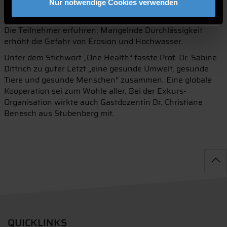
Nur notwendige Cookies verwenden
Versickerungsprobe verdeutlichte, inwieweit der Boden
das eindringende Wasser in tiefere Schichten durchlässt.
Die Teilnehmer erfuhren: Mangelnde Durchlässigkeit
erhöht die Gefahr von Erosion und Hochwasser.
Unter dem Stichwort „One Health“ fasste Prof. Dr. Sabine
Dittrich zu guter Letzt „eine gesunde Umwelt, gesunde
Tiere und gesunde Menschen“ zusammen. Eine globale
Kooperation sei zum Wohle aller. Bei der Exkurs-
Organisation wirkte auch Gastdozentin Dr. Christiane
Benesch aus Stubenberg mit.
QUICKLINKS