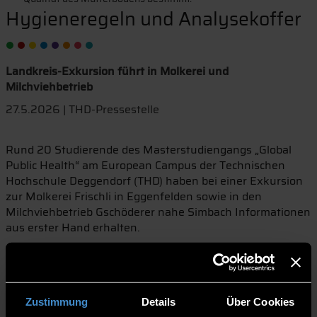
Hygieneregeln und Analysekoffer
Landkreis-Exkursion führt in Molkerei und
Milchviehbetrieb
27.5.2026 | THD-Pressestelle
Rund 20 Studierende des Masterstudiengangs „Global
Public Health“ am European Campus der Technischen
Hochschule Deggendorf (THD) haben bei einer Exkursion
zur Molkerei Frischli in Eggenfelden sowie in den
Milchviehbetrieb Gschöderer nahe Simbach Informationen
aus erster Hand erhalten.
In der Molkerei erklärte die Qualitätsmanagement-
Beauftragte, Elke Zauner, der Besuchergruppe die
Produktionsabläufe. Dazu zählen hohe Standards bei der
Hygiene inklusive der ständigen Überprüfung der
Zustimmung
Details
Über Cookies
Lebensmittelsicherheit, kurz HACCP genannt.