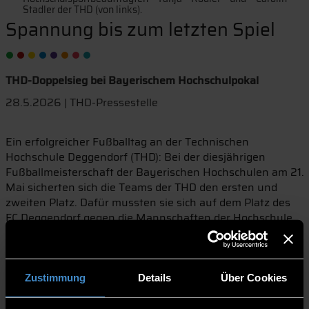
Stadler der THD (von links).
Spannung bis zum letzten Spiel
THD-Doppelsieg bei Bayerischem Hochschulpokal
28.5.2026 | THD-Pressestelle
Ein erfolgreicher Fußballtag an der Technischen
Hochschule Deggendorf (THD): Bei der diesjährigen
Fußballmeisterschaft der Bayerischen Hochschulen am 21.
Mai sicherten sich die Teams der THD den ersten und
zweiten Platz. Dafür mussten sie sich auf dem Platz des
FC Deggendorf gegen die Mannschaften der Hochschule
Landshut, der Katholischen Universität Eichstätt-
Ingolstadt sowie des Campus Neuburg der Technischen
Hochschule Ingolstadt behaupten.
Zustimmung
Details
Über Cookies
Der Spielmodus „Jeder gegen Jeden“ garantierte
Spannung bis zum Schluss. So beobachtete das THD-