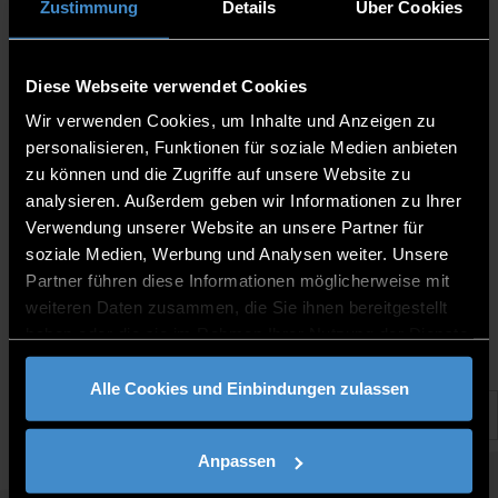
Zustimmung
Details
Über Cookies
Vielfalt verbindet. Auch im Studium.
29.5.2026 | Bibliothek
Diese Webseite verwendet Cookies
Wir verwenden Cookies, um Inhalte und Anzeigen zu
Ob Hausarbeit, Projekt oder persönliches Interesse – im
personalisieren, Funktionen für soziale Medien anbieten
OPAC findest du digitale Ressourcen
und Literatur zu Themen wie: LGBTQ+, Diversity
zu können und die Zugriffe auf unsere Website zu
Management, Queer-Theorie und Vielfalt.
analysieren. Außerdem geben wir Informationen zu Ihrer
Aber auch zu den Schattenseiten des Themas mit
Verwendung unserer Website an unsere Partner für
Schlagwörtern wie Homophobie,
soziale Medien, Werbung und Analysen weiter. Unsere
Transphobie oder Queerfeindlichkeit.
Partner führen diese Informationen möglicherweise mit
Hier geht's zum Poster.
weiteren Daten zusammen, die Sie ihnen bereitgestellt
haben oder die sie im Rahmen Ihrer Nutzung der Dienste
gesammelt haben.
Alle Cookies und Einbindungen zulassen
Anpassen