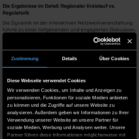
Die Ergebnisse im Detail: Regionaler Kreislauf vs.
Regulatorik
Die Dynamik im der interaktiven Netzwerkveranstaltung
führte zu einer tiefgehenden und engagierten Diskussion,
aus der trotz unterschiedlicher Detailmeinungen ein
klares Stimmungsbild hervorging:
Zentrale Vorteile:
Als unschlagbare Stärken von
Zustimmung
Details
Über Cookies
Wasserstoff aus biogenen Quellen bewerteten die
Teilnehmenden die konsequente Regionalität, die
Nachhaltigkeit und die gelebte Kreislaufwirtschaft. Ein
solcher Ansatz bietet insbesondere für ländlich
Diese Webseite verwendet Cookies
geprägte Regionen enorme wirtschaftliche und
Wir verwenden Cookies, um Inhalte und Anzeigen zu
ökologische Strukturvorteile, da
personalisieren, Funktionen für soziale Medien anbieten
Wertschöpfungsketten direkt vor Ort gebunden
zu können und die Zugriffe auf unsere Website zu
werden.
analysieren. Außerdem geben wir Informationen zu Ihrer
Die größte Barriere:
Diesem Potenzial steht jedoch
Verwendung unserer Website an unsere Partner für
eine massive Hürde gegenüber, in der sich alle
Akteure einig waren: Eine überbordende, starre
soziale Medien, Werbung und Analysen weiter. Unsere
Regulatorik macht es den Betrieben derzeit extrem
Partner führen diese Informationen möglicherweise mit