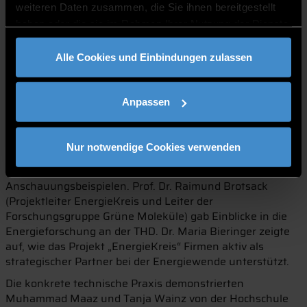
schwer, die Technologien wirtschaftlich und zeitnah in
weiteren Daten zusammen, die Sie ihnen bereitgestellt
die industrielle Praxis umzusetzen.
haben oder die sie im Rahmen Ihrer Nutzung der Dienste
Wirtschaftliche Unsicherheiten:
Zudem belasten
gesammelt haben.
unklare Faktoren wie die langfristig gesicherte
Alle Cookies und Einbindungen zulassen
Verfügbarkeit biogener Quellen sowie die generelle
Rentabilität unter den aktuellen Marktbedingungen
die Investitionssicherheit der Unternehmen.
Anpassen
Wissenschaftliches Rahmenprogramm und
Technologieeinblicke
Nur notwendige Cookies verwenden
Flankiert wurde der interaktive Workshop von
wissenschaftlichen Impulsen und praktischen
Anschauungsbeispielen. Prof. Dr. Raimund Brotsack
(Projektleiter EnergieKreis und Leiter der
Forschungsgruppe Grüne Moleküle) gab Einblicke in die
Energieforschung an der THD. Dr. Maria Bieringer zeigte
auf, wie das Projekt „EnergieKreis“ Firmen aktiv als
strategischer Partner bei der Energiewende unterstützt.
Die konkrete technische Praxis demonstrierten
Muhammad Maaz und Tanja Wainz von der Hochschule