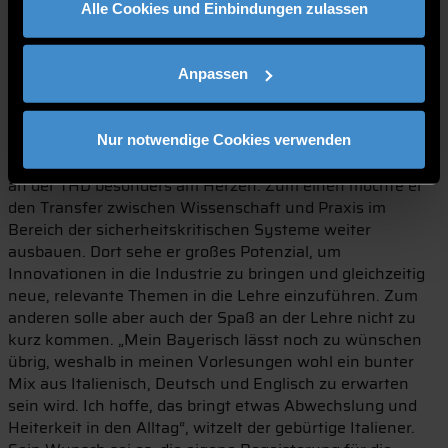
einem Jahrzehnt Industrietätigkeit erworben habe, an die
Alle Cookies und Einbindungen zulassen
nächste Generation weiterzugeben: den Bau von
Systemen, die unter kritischen Bedingungen zuverlässig
Anpassen
funktionieren müssen, wenn Versagen keine Option ist“,
so der 44-Jährige.
Freude am Lernen
Nur notwendige Cookies verwenden
Zwei Dinge liegen Parolini für seine zukünftige Tätigkeit
an der THD besonders am Herzen. Zum einen möchte er
den Transfer zwischen Wissenschaft und Praxis im
Bereich der sicherheitskritischen Systeme weiter
ausbauen. Dort sehe er großes Potenzial, um
Innovationen in die Industrie zu bringen und gleichzeitig
neue, relevante Themen in die Lehre einzuführen. Zum
anderen solle aber auch der Spaß an der Lehre nicht zu
kurz kommen. „Mein Bayerisch lässt noch zu wünschen
übrig, weshalb in meinen Vorlesungen wohl ein bunter
Mix aus Italienisch, Deutsch und Englisch zu erwarten
sein wird. Ich hoffe, das bringt etwas Abwechslung und
Heiterkeit in den Alltag“, witzelt der gebürtige Italiener.