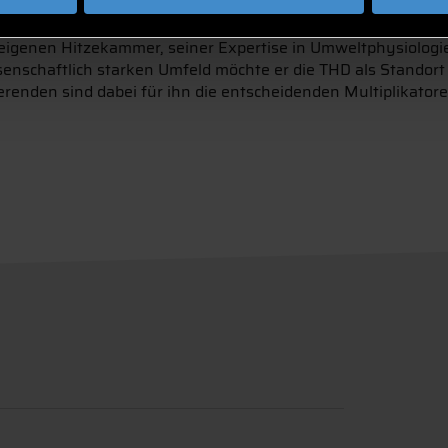
tionswissenschaften sowie der European Congress of Sports 
uleigenen Hitzekammer, seiner Expertise in Umweltphysiolo
enschaftlich starken Umfeld möchte er die THD als Standort
renden sind dabei für ihn die entscheidenden Multiplikatoren: