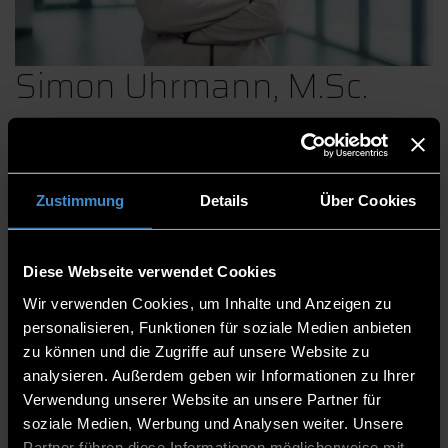
Simon Uhrmann, M.Sc.
Informatiker M.Sc. mit Schwerpunkt Software und
Zustimmung
Details
Über Cookies
Data Engineering.
Zentrum für angewandte Forschung
Diese Webseite verwendet Cookies
Institut für angewandte Informatik - Technologie
Wir verwenden Cookies, um Inhalte und Anzeigen zu
Campus Freyung
personalisieren, Funktionen für soziale Medien anbieten
Wissenschaftlicher Mitarbeiter
zu können und die Zugriffe auf unsere Website zu
analysieren. Außerdem geben wir Informationen zu Ihrer
TCF
Verwendung unserer Website an unsere Partner für
soziale Medien, Werbung und Analysen weiter. Unsere
08551/91764-38
Partner führen diese Informationen möglicherweise mit