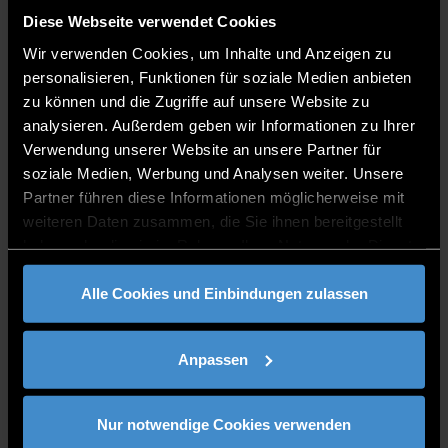
VITA
Diese Webseite verwendet Cookies
Susanne Krebs wurde 2017 als Professorin für
Wir verwenden Cookies, um Inhalte und Anzeigen zu
Design an die Technischen Hochschule in
personalisieren, Funktionen für soziale Medien anbieten
Deggendorf berufen und ist seit 2011 ist
zu können und die Zugriffe auf unsere Website zu
Geschäftsführerin der Agentur für
analysieren. Außerdem geben wir Informationen zu Ihrer
Begegnungskommunikation PHOCUS BRAND
Verwendung unserer Website an unsere Partner für
CONTACT GmbH & Co KG in Nürnberg. Sie ist
soziale Medien, Werbung und Analysen weiter. Unsere
Mitglied im Deutschen Designer Club DDC und bei
Partner führen diese Informationen möglicherweise mit
bayern design.
weiteren Daten zusammen, die Sie ihnen bereitgestellt
haben oder die sie im Rahmen Ihrer Nutzung der Dienste
Seit 1997 arbeitet Susanne Krebs selbstständig und
gesammelt haben.
hat in dieser Zeit internationale und mittelständische
Alle Cookies und Einbindungen zulassen
Unternehmen und Organisationen begleitet. Sie hat
als Creative Director mehrmals den Auftritt der Daim-
ler AG auf der IAA Nutzfahrzeuge begleitet sowie
Anpassen
internationale Fahrzeugeinführungen. Aktuell
erarbeitet sie Markenerscheinungsbilder und
ganzheitliche Kommunikationskonzepte für
Nur notwendige Cookies verwenden
Unternehmen wie Rittal, Telekom oder die Stadt