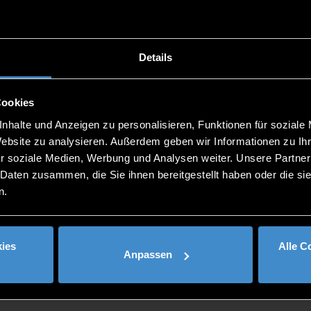
 Berner Verbitterungsinventar als Frühwarnsystem im Rahmen
 KI-basierte Klassifizierung pulverbehafteter Bauteile aus d
Details
ichen Räumen
te-school@th-deg.de
.
Cookies
nhalte und Anzeigen zu personalisieren, Funktionen für soziale
Website zu analysieren. Außerdem geben wir Informationen zu I
r soziale Medien, Werbung und Analysen weiter. Unsere Partner
 Daten zusammen, die Sie ihnen bereitgestellt haben oder die s
n.
ies
Alle C
Anpassen