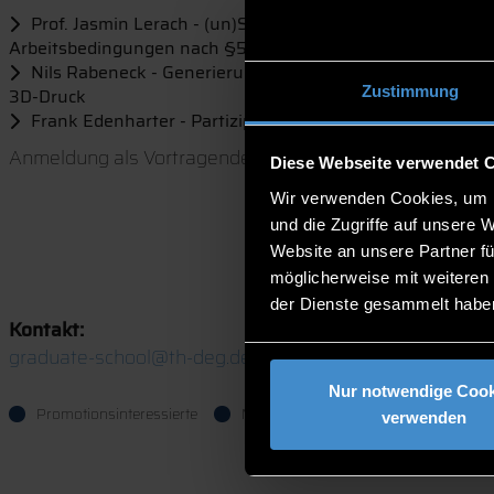
Prof. Jasmin Lerach - (un)Sichtbare Verbitterung - Das
Arbeitsbedingungen nach §5 ArbSchG
Nils Rabeneck - Generierung synthetischer Bilder für die
Zustimmung
3D-Druck
Frank Edenharter - Partizipative Atmosphären in ländl
Anmeldung als Vortragende/r oder Zuhörer/in an
gradua
Diese Webseite verwendet 
Wir verwenden Cookies, um I
und die Zugriffe auf unsere 
Website an unsere Partner fü
möglicherweise mit weiteren
der Dienste gesammelt habe
Kontakt:
graduate-school@th-deg.de
Nur notwendige Cook
Promotionsinteressierte
Mitarbeitende
verwenden