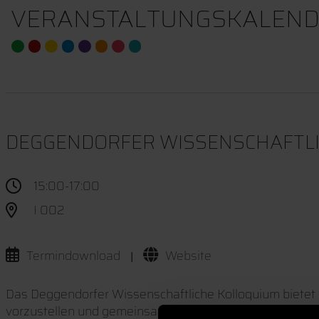
VERANSTALTUNGSKALEND
DEGGENDORFER WISSENSCHAFTL
15:00-17:00
I 002
Termindownload
Website
|
Das Deggendorfer Wissenschaftliche Kolloquium bietet 
vorzustellen und gemeinsam zu diskutieren.