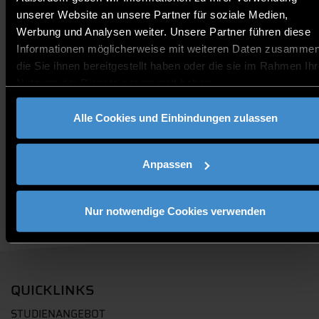
Bei Fragen dürfen Sie sich gerne an alumni@th-deg.de
unserer Website an unsere Partner für soziale Medien,
wenden.
Werbung und Analysen weiter. Unsere Partner führen diese
Informationen möglicherweise mit weiteren Daten zusammen
Kontakt:
die Sie ihnen bereitgestellt haben oder die sie im Rahmen Ihr
alumni@th-deg.de
Nutzung der Dienste gesammelt haben.
Alumni
Alle Cookies und Einbindungen zulassen
Anpassen
Nur notwendige Cookies verwenden
QUICKLINKS
STUDIENANGEBOT