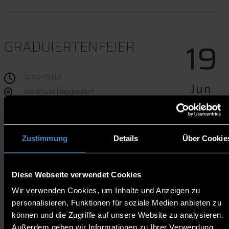
19
GRADUIERTENFEIER
12:00-19:00
Jun
Stadthalle Deggendorf
Termindownload
Zustimmung
Details
Über Cookie
Website
Am Freitag, 19.06.2026 findet die Graduiertenfeier der
Diese Webseite verwendet Cookies
Absolvia des Wintersemesters 2025/2026 in der
Stadthalle Deggendorf statt.
Wir verwenden Cookies, um Inhalte und Anzeigen zu
personalisieren, Funktionen für soziale Medien anbieten zu
Die Einladungen werden im April 2026 verschickt.
können und die Zugriffe auf unsere Website zu analysieren.
Außerdem geben wir Informationen zu Ihrer Verwendung