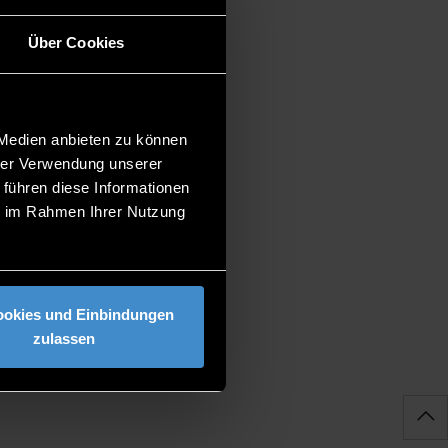
rende Unternehmen — und am
 Unternehmen zusammen, die
Über Cookies
gebnisse erzielt wurden.
auschen, die vor ähnlichen
 Medien anbieten zu können
hrer Verwendung unserer
 führen diese Informationen
ie im Rahmen Ihrer Nutzung
ookies und Einbindungen
zulassen