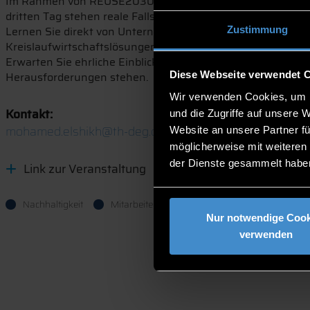
Im Rahmen von REUSE2030 organisieren wir drei Training
dritten Tag stehen reale Fallstudien und bewährte Verfahre
Lernen Sie direkt von Unternehmen, die es bereits umsetz
Zustimmung
Kreislaufwirtschaftslösungen erfolgreich eingeführt haben
Erwarten Sie ehrliche Einblicke, praxisnahe Erkenntnisse u
Herausforderungen stehen.
Diese Webseite verwendet 
Wir verwenden Cookies, um I
Kontakt:
und die Zugriffe auf unsere 
mohamed.elshikh@th-deg.de
Website an unsere Partner fü
möglicherweise mit weiteren
der Dienste gesammelt habe
Link zur Veranstaltung
Nachhaltigkeit
Mitarbeitende
Unternehmen
Nur notwendige Cook
verwenden