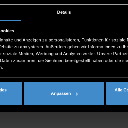
stage rund um das Thema Kreislaufwirtschaft für produzie
n im Mittelpunkt.
en. Dieser Tag bringt reale Fallstudien von produzierenden
Details
 — was funktioniert hat, was nicht, und welche messbaren Er
nd die Möglichkeit, sich mit Kolleginnen und Kollegen auszut
Cookies
nhalte und Anzeigen zu personalisieren, Funktionen für soziale
Website zu analysieren. Außerdem geben wir Informationen zu I
r soziale Medien, Werbung und Analysen weiter. Unsere Partner
 Daten zusammen, die Sie ihnen bereitgestellt haben oder die s
n.
ies
Alle C
Anpassen