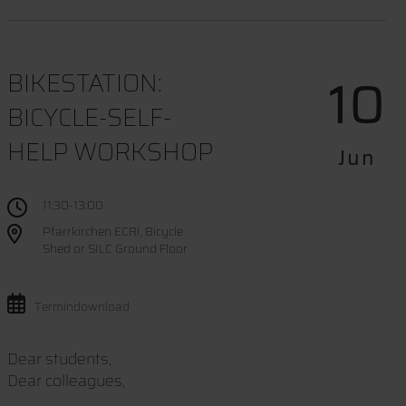
10
BIKESTATION:
BICYCLE-SELF-
HELP WORKSHOP
Jun
11:30-13:00
Pfarrkirchen ECRI, Bicycle
Shed or SILC Ground Floor
Termindownload
Dear students,
Dear colleagues,