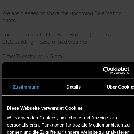
We are pleased to share the upcoming BikeStation
dates:
Location: In front of the SILC Building (indoors in the
SILC Building in case of bad weather)
Time: Tuesday at 1:45 pm
Dates:
2 June 2026
Zustimmung
Details
Über Cookie
* 9 June 2026 --> Wednesday 10 June from 11.30 am
to 1.00 pm
16 June 2026
Diese Webseite verwendet Cookies
23 June 2026
Wir verwenden Cookies, um Inhalte und Anzeigen zu
30 June 2026
personalisieren, Funktionen für soziale Medien anbieten zu
7 July 2026
können und die Zugriffe auf unsere Website zu analysieren.