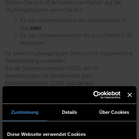
Sichern Sie sich 10 % Frühbucher-Rabatt auf die
Studiengebühren, wenn Sie sich
für das Wintersemester bis einschließlich 31.
Mai
oder
für das Sommersemester bis einschließlich 30.
November
für einen Studiengang am Zentrum für Akademische
Weiterbildung anmelden.
Gilt ab Sommersemester 2026, d.h. für
Bewerbungen mit Studienstart zum
Sommersemester 2026 und danach.
Zustimmung
Details
Über Cookies
Diese Webseite verwendet Cookies