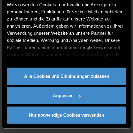
Wir verwenden Cookies, um Inhalte und Anzeigen zu
personalisieren, Funktionen für soziale Medien anbieten
zu können und die Zugriffe auf unsere Website zu
analysieren. Außerdem geben wir Informationen zu Ihrer
Verwendung unserer Website an unsere Partner für
soziale Medien, Werbung und Analysen weiter. Unsere
Partner führen diese Informationen möglicherweise mit
weiteren Daten zusammen, die Sie ihnen bereitgestellt
haben oder die sie im Rahmen Ihrer Nutzung der Dienste
gesammelt haben.
CAMPUS DEGGENDORF
Alle Cookies und Einbindungen zulassen
Der Campus Deggendorf ist modern und
Anpassen
international. Ein familiärer Ort für Studium, Lehre
und Forschung. Direkt an der Donau gelegen und
am Tor zum Bayerischen Wald. Hier gehen
Nur notwendige Cookies verwenden
Wissenschaft und Lebensqualität Hand in Hand.