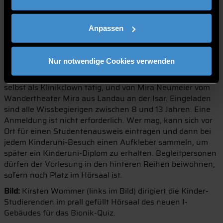
diesen Effekt nutzen Ingenieure bei der Entwicklung von
Autoreifen mit kürzerem Bremsweg aus.
Anpassen
Auf ebenso viele neugierige Zuhörer freut sich das
Kinderuni-Team der THD auch bei ihrer nächsten
Kinderuni am 11. Dezember um 17:00 Uhr im Hörsaal I 107.
Nur notwendige Cookies verwenden
Dann heißt es: „Was machen eigentlich Klinikclowns?“.
Gestaltet wird die Kinderuni von Prof. Dr. Michael Bossle,
selbst als Klinikclown tätig, und von Mira Neumeier vom
Wandertheater Mira aus Landau an der Isar. Eingeladen
sind alle Wissbegierigen zwischen 8 und 13 Jahren. Eine
Anmeldung ist nicht erforderlich. Wer mag, kann sich vor
Ort für einen Studentenausweis eintragen und dann bei
jedem Kinderuni-Besuch einen Aufkleber sammeln, um
später ein Kinderuni-Diplom zu erhalten. Begleitpersonen
dürfen der Vorlesung in den hinteren Reihen beiwohnen,
sofern noch Platz im Hörsaal ist.
Bild:
Kirsten Wommer (links im Bild) dirigiert die Kinder-
Studierenden im prall gefüllt Hörsaal des neuen I-
Gebäudes für das Bionik-Quiz.