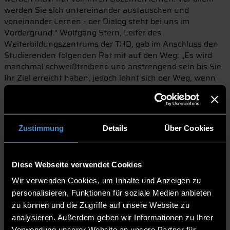
werden Sie sich untereinander austauschen und
voneinander Lernen - der Dialog steht bei uns im
Vordergrund." Wolfgang Stern, Leiter des
Weiterbildungszentrums der THD, gab im Anschluss den
Studierenden folgenden Rat mit auf den Weg: „Es wird
manchmal schweißtreibend und anstrengend sein bis Sie
Ihr Ziel erreicht haben, jedoch lohnt sich der Weg, wenn
man am Ende das Gipfelkreuz erklommen hat und den
Ausblick genießen kann.“ Jedoch seien auch eine
Strategie, eine gute Ausrüstung und die Seilschaft wichtig
sowie die eigene Flexibilität. Stern erklärt: „An schwierigen
Zustimmung
Details
Über Cookies
Stellen beim Aufstieg benötigt man auch manchmal einen
Bergführer, der einem die Richtung aufweist. Das
Weiterbildungszentrum und alle Dozenten sowie
Diese Webseite verwendet Cookies
Professoren werden Ihnen immer ein Ratgeber oder
Trainer sein, damit Sie heil am Ziel ankommen.“ So positiv
Wir verwenden Cookies, um Inhalte und Anzeigen zu
eingestimmt gingen gleich drei Bachelor- und drei
personalisieren, Funktionen für soziale Medien anbieten
Masterstudiengänge in eine neue Runde: Der Bachelor
zu können und die Zugriffe auf unsere Website zu
Betriebliches Management, der Bachelor
analysieren. Außerdem geben wir Informationen zu Ihrer
Technologiemanagement, der Bachelor Pflegepädagogik,
Verwendung unserer Website an unsere Partner für