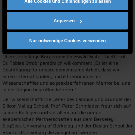
amerikanischen Venture Studio. ARIAx berät sehr
Alle Cookies und Einbindungen zulassen
erfolgreich Startups in den Phasen der
Unternehmensgründung, -entwicklung und -skalierung in
internationalen Märkten. Zudem ist Dr. Strobl Lead
Anpassen
Mentor beim German Accelerator Silicon Valley, Open
Austria sowie dem INNOGATE Technology Accelerator. Als
Dozent ist er an der INSEEC Business School strategischer
Nur notwendige Cookies verwenden
Berater aktiv.
Oberschneidings Bürgermeister Ewald Seifert hieß Prof.
Dr. Tobias Strobl persönlich willkommen: „Es ist eine
Bestätigung für unsere gemeinsame Arbeit, dass wir
einen internationalen, höchst renommierten
Wissenschaftler und so praxiserfahrenen Mentor bei uns
in der Region begrüßen können.“
Der wissenschaftliche Leiter des Campus und Gründer der
Silicon Valley School, Prof. Peter Schmieder, freut sich auf
seinen Kollegen und vor allem auf die neuen
akademischen Partnerschaften aus dem Berkeley
SkyDeck University of Berkeley und der Design School der
Stanford University die ausgebaut werden.