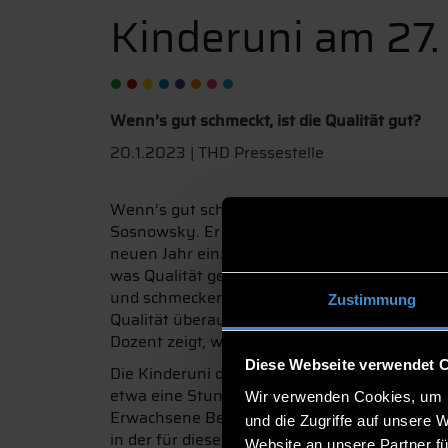
Kinderuni am 27.
Wenn’s gut schmeckt, ist die Qualität gut?
20.1.2023 | THD Pressestelle
Wenn’s gut schmeckt, ist die Qualität gut? Be
Sosnowsky. Er lädt alle neugierigen Kinder a
neuen Jahr ein. Am Freitag, 27. Januar um 17 
was Qualität genau ist. Am Beispiel von Gum
und schmecken, erklärt Sosnowsky, wie untersc
Zustimmung
Qualität überaus wichtig für Firmen, wenn si
Dozent zeigt, was nötig ist, um gute Produkte
Diese Webseite verwendet 
Die Kinderuni der THD wird vom MINT-Team d
etwa eine Stunde. Eine Anmeldung ist nicht 
Wir verwenden Cookies, um I
Erwachsene Begleitpersonen sind herzlich ei
und die Zugriffe auf unsere 
in der für diesen Zeitraum geöffneten Tiefga
Website an unsere Partner fü