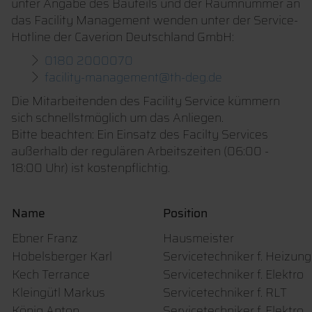
unter Angabe des Bauteils und der Raumnummer an
das Facility Management wenden unter der Service-
Hotline der Caverion Deutschland GmbH:
0180 2000070
facility-management@th-deg.de
Die Mitarbeitenden des Facility Service kümmern
sich schnellstmöglich um das Anliegen.
Bitte beachten: Ein Einsatz des Facilty Services
außerhalb der regulären Arbeitszeiten (06:00 -
18:00 Uhr) ist kostenpflichtig.
Name
Position
Ebner Franz
Hausmeister
Hobelsberger Karl
Servicetechniker f. Heizun
Kech Terrance
Servicetechniker f. Elektro
Kleingütl Markus
Servicetechniker f. RLT
König Anton
Servicetechniker f. Elektro