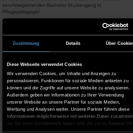
berufsbegleitenden Bachelor-Studiengang in
Pflegepädagogik!
Mit dem Bachelor in Pflegepädagogik stehen Ihnen
vielfältige berufliche Möglichkeiten offen: Ob als
Lehrkraft an Berufsfachschulen für Pflege, in der
Zustimmung
Details
Über Cookie
zentralen Praxisanleitung, als Bildungskoordinator:in in
Krankenhäusern und Pflegeeinrichtungen oder in der
Fort- und Weiterbildung: Die Nachfrage nach
qualifizierten Pflegepädagog:innen ist sehr hoch.
Diese Webseite verwendet Cookies
Wir verwenden Cookies, um Inhalte und Anzeigen zu
Auch ohne Abitur möglich: Sie sind Pflegefachkraft und
personalisieren, Funktionen für soziale Medien anbieten zu
haben mindestens drei Jahre Berufserfahrung
können und die Zugriffe auf unsere Website zu analysieren.
gesammelt? Dann erfüllen Sie ebenfalls die
Außerdem geben wir Informationen zu Ihrer Verwendung
Zugangsvoraussetzungen.
unserer Website an unsere Partner für soziale Medien,
Mit unserem berufsbegleitenden Modell bieten wir
Werbung und Analysen weiter. Unsere Partner führen diese
Ihnen die Möglichkeit, Ihr Fachwissen zu vertiefen und
Informationen möglicherweise mit weiteren Daten zusammen
gleichzeitig weiterhin im Beruf tätig zu sein. Erfahrene
die Sie ihnen bereitgestellt haben oder die sie im Rahmen Ihr
Dozierende, praxisnahe Lehr- und Lerninhalte und
Nutzung der Dienste gesammelt haben.