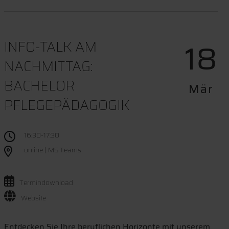
18
INFO-TALK AM
NACHMITTAG:
BACHELOR
Mär
PFLEGEPÄDAGOGIK
16:30-17:30
online | MS Teams
Termindownload
Website
Entdecken Sie Ihre beruflichen Horizonte mit unserem