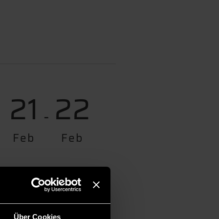
21
22
-
Feb
Feb
acht und würdest nun gerne
Über Cookies