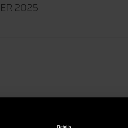
ER 2025
abitur machen sollst? Oder du hast eine Ausbildung gem
 Messe Hamburg!
Details