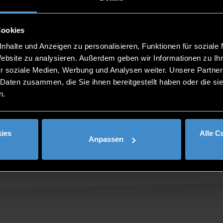
schule und deren Studiengänge vorstellen zu dürfen! Wir
Cookies
iel mehr.
nhalte und Anzeigen zu personalisieren, Funktionen für soziale
Website zu analysieren. Außerdem geben wir Informationen zu I
r soziale Medien, Werbung und Analysen weiter. Unsere Partner
 Daten zusammen, die Sie ihnen bereitgestellt haben oder die s
n.
Studieninteressierte
ies
Alle C
Anpassen