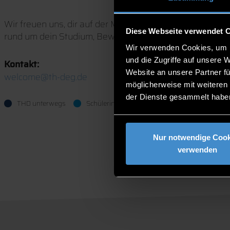
Wir freuen uns, dir auf der Messe unsere moderne Hoch
Diese Webseite verwendet 
rund um dein Studium, Bewerbung, Zulassung und noch v
Wir verwenden Cookies, um I
und die Zugriffe auf unsere 
Kontakt:
Website an unsere Partner fü
welcome@th-deg.de
möglicherweise mit weiteren
der Dienste gesammelt habe
THD unterwegs
Schülerinnen, Schüler, Eltern, Lehrkräfte
Nur notwendige Cook
verwenden