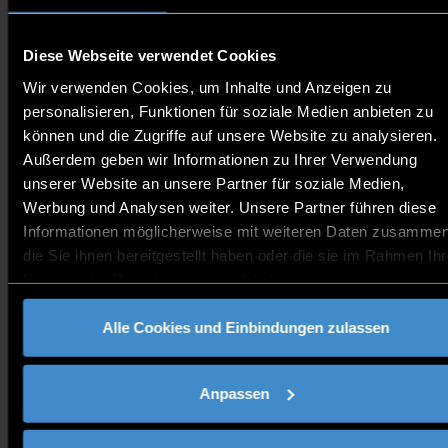
geplante Veröffentlichungen oder Vorträge
vorzustellen und gemeinsam zu diskutieren.
Diese Webseite verwendet Cookies
Bisher geplante Vorträge:
Wir verwenden Cookies, um Inhalte und Anzeigen zu
Veronika Jánová - Snow Tourism Destinations in the
personalisieren, Funktionen für soziale Medien anbieten zu
Context of Climate Change: Insights from the Project
können und die Zugriffe auf unsere Website zu analysieren.
Work in the Bavarian Forest (Interreg-Projekt
Außerdem geben wir Informationen zu Ihrer Verwendung
BeyondSnow)
Dr. Sven Schmuderer - Regionales Wissen
unserer Website an unsere Partner für soziale Medien,
(re-)präsentieren
Werbung und Analysen weiter. Unsere Partner führen diese
Informationen möglicherweise mit weiteren Daten zusammen
die Sie ihnen bereitgestellt haben oder die sie im Rahmen Ihr
Nutzung der Dienste gesammelt haben.
Alle Cookies und Einbindungen zulassen
Kontakt:
Anpassen
graduate-school@th-deg.de