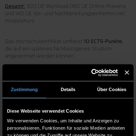
Gesamt:
300 UE Workload (160 UE Online-Präsenz
und 140 UE Vor- und Nachbereitungseinheiten inkl.
Hospitation)
Das Hochschulzertifikat umfasst
10 ECTS-Punkte
,
die auf ein späteres fachbezogenes Studium
angerechnet werden können.
Die Weiterbildungsinhalte wurden vom
Bayerischen
Hebammenlandesverband (BHLV)
geprüft.
Das Zentrum für Akademische Weiterbildung ist als
Zustimmung
Details
Über Cookies
Weiterbildungseinrichtung nach §56 Abs. 2
AVPfleWoqG für die Weiterbildung zur
Praxisanleitung
staatlich anerkannt
.
Diese Webseite verwendet Cookies
Wir verwenden Cookies, um Inhalte und Anzeigen zu
AUSGEZEICHNETE
personalisieren, Funktionen für soziale Medien anbieten
zu können und die Zugriffe auf unsere Website zu