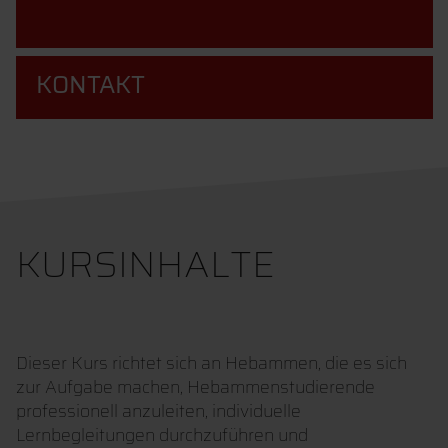
KONTAKT
KURSINHALTE
Dieser Kurs richtet sich an Hebammen, die es sich
zur Aufgabe machen, Hebammenstudierende
professionell anzuleiten, individuelle
Lernbegleitungen durchzuführen und