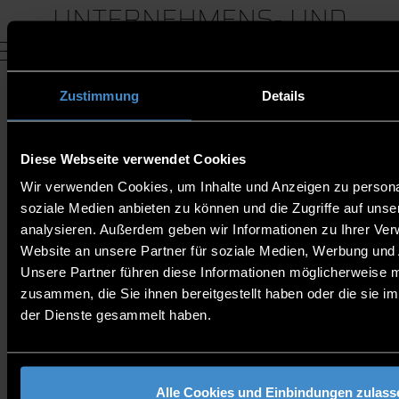
UNTERNEHMENS- UND
BERUFSSCHULKOOPERATIONE
Zustimmung
Details
UNTERNEHMENSKOOPE
Diese Webseite verwendet Cookies
Wir verwenden Cookies, um Inhalte und Anzeigen zu personal
soziale Medien anbieten zu können und die Zugriffe auf uns
Für eine Kooperation im dualen Studium müssen die
analysieren. Außerdem geben wir Informationen zu Ihrer Ve
Unternehmen einen Kooperationsvertrag mit der
Website an unsere Partner für soziale Medien, Werbung und 
Hochschule abschließen. Es gelten in jedem
Unsere Partner führen diese Informationen möglicherweise m
Studiengang die
Praxissemesterrichtlinien
mit den
zusammen, die Sie ihnen bereitgestellt haben oder die sie 
Informationen zu den Tätigkeitsfeldern.
der Dienste gesammelt haben.
Gerne können sich Schülerinnen und Schüler in
Eigeninitiative bei den Unternehmen ihrer Wahl -
unabhängig der unten stehenden Liste - für ein
Alle Cookies und Einbindungen zulass