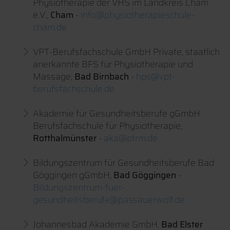
Physiotherapie der VHS im Landkreis Cham
e.V.,
Cham
-
info@physiotherapieschule-
cham.de
VPT-Berufsfachschule GmbH Private, staatlich
anerkannte BFS für Physiotherapie und
Massage,
Bad Birnbach
-
hps@vpt-
berufsfachschule.de
Akademie für Gesundheitsberufe gGmbH
Berufsfachschule für Physiotherapie,
Rotthalmünster
-
aka@ptrm.de
Bildungszentrum für Gesundheitsberufe Bad
Göggingen gGmbH,
Bad Göggingen
-
Bildungszentrum-fuer-
gesundheitsberufe@passauerwolf.de
Johannesbad Akademie GmbH,
Bad Elster