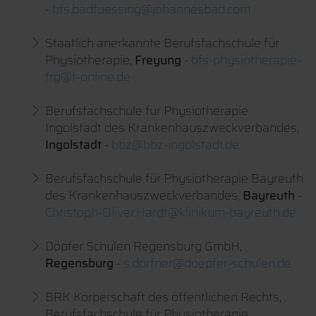
-
bfs.badfuessing@johannesbad.com
Staatlich anerkannte Berufsfachschule für
Physiotherapie,
Freyung
-
bfs-physiotherapie-
frg@t-online.de
Berufsfachschule für Physiotherapie
Ingolstadt des Krankenhauszweckverbandes,
Ingolstadt
-
bbz@bbz-ingolstadt.de
Berufsfachschule für Physiotherapie Bayreuth
des Krankenhauszweckverbandes,
Bayreuth
-
Christoph-Oliver.Hardt@klinikum-bayreuth.de
Döpfer Schulen Regensburg GmbH,
Regensburg
-
s.dorfner@doepfer-schulen.de
BRK Körperschaft des öffentlichen Rechts,
Berufsfachschule für Physiotherapie,