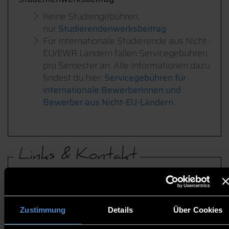
Keine Studiengebühren,
nur
Studierendenwerksbeitrag
Für Internationale Studierende aus Nicht-
EU/EWR Ländern fallen Servicegebühren
pro Semester an. Alle Informationen dazu
findest du hier:
Servicegebühren für
internationale Bewerberinnen und
Bewerber aus Nicht-EU-Ländern.
Links & Kontakt
Quicklinks
Bewerbung
Modulhandbuch
Zustimmung
Details
Über Cookies
Qualifikationsziele