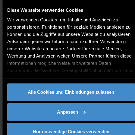
Studien- & Prüfungsordnung
Vorlesungspläne
Diese Webseite verwendet Cookies
Prüfungspläne
Wir verwenden Cookies, um Inhalte und Anzeigen zu
Anträge und Organisatorisches
personalisieren, Funktionen für soziale Medien anbieten zu
können und die Zugriffe auf unsere Website zu analysieren.
Veranstaltungen
Außerdem geben wir Informationen zu Ihrer Verwendung
Jedes Jahr im Sommersemester finden
unserer Website an unsere Partner für soziale Medien,
einige Informationsabende zur Vorstellung
Werbung und Analysen weiter. Unsere Partner führen diese
des Studiengangs, den Inhalten des
Informationen möglicherweise mit weiteren Daten
Studiums, Berufsperspektiven und zur
zusammen, die Sie ihnen bereitgestellt haben oder die sie im
Bewerbung für Interessierte statt. Die
Rahmen Ihrer Nutzung der Dienste gesammelt haben.
Termine und weitere Hinweise findest du
in unserem Veranstaltungskalender.
Alle Cookies und Einbindungen zulassen
Kontakt
Infos zu den Studieninhalten:
psb-info@th-
Anpassen
deg.de
Allgemeine Infos zum Studium an der
THD:
Beratung & Unterstützung
Nur notwendige Cookies verwenden