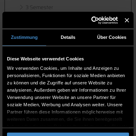
3 Semester
ECTS-Punkte
90
Studienbeginn
Zustimmung
Details
Über Cookies
Wintersemester
Studienort
Diese Webseite verwendet Cookies
Deggendorf
Wir verwenden Cookies, um Inhalte und Anzeigen zu
personalisieren, Funktionen für soziale Medien anbieten
Unterrichtssprache
zu können und die Zugriffe auf unsere Website zu
Englisch
analysieren. Außerdem geben wir Informationen zu Ihrer
Verwendung unserer Website an unsere Partner für
Rankings / Bewertungen
soziale Medien, Werbung und Analysen weiter. Unsere
CHE Hochschulranking 2023/24
Partner führen diese Informationen möglicherweise mit
weiteren Daten zusammen, die Sie ihnen bereitgestellt
haben oder die sie im Rahmen Ihrer Nutzung der Dienste
Details & Bewerbung
gesammelt haben.