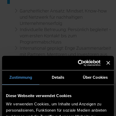
Ganzheitlicher Ansatz: Mindset, Know-how
und Netzwerk für nachhaltigen
Unternehmenserfolg
Individuelle Betreuung: Persönlich begleitet –
vom ersten Kontakt bis zum
Programmabschluss
International geprägt: Enge Zusammenarbeit
mit Partnern, Mentoren und Investoren aus
dem Silicon Valley
Programmsprache: Englisch
Zustimmung
Details
Über Cookies
Diese Webseite verwendet Cookies
Wir verwenden Cookies, um Inhalte und Anzeigen zu
personalisieren, Funktionen für soziale Medien anbieten