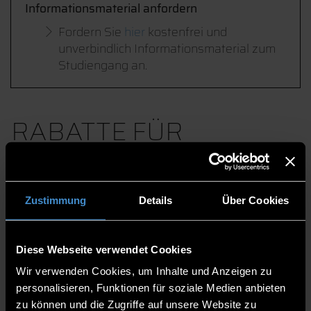
Informationsmaterial anfordern
Fordern Sie
hier
kostenfrei und
unverbindlich Informationsmaterial zum
Studiengang an.
RABATTE FÜR
FRÜHBUCHER
Zustimmung
Details
Über Cookies
Jetzt planen, später profitieren –
Diese Webseite verwendet Cookies
starten Sie mit einem
Wir verwenden Cookies, um Inhalte und Anzeigen zu
Vorsprung!
personalisieren, Funktionen für soziale Medien anbieten
zu können und die Zugriffe auf unsere Website zu