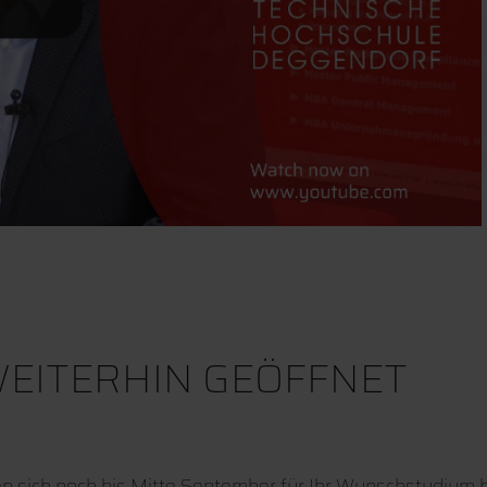
EITERHIN GEÖFFNET
n sich noch bis Mitte September für Ihr Wunschstudium