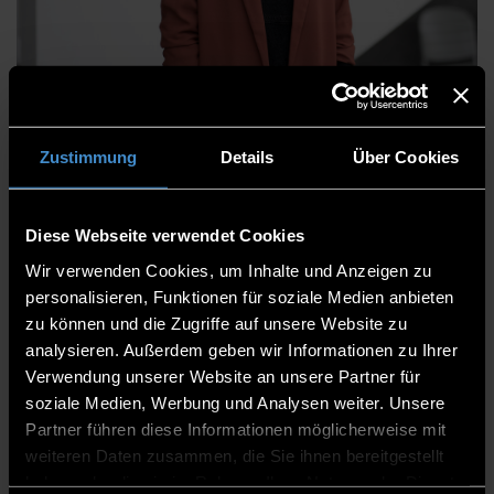
Julia Stallinger, M.Sc.
Zustimmung
Details
Über Cookies
Projektmitarbeiterin “ProForTHD”
Berufungsverfahren
Diese Webseite verwendet Cookies
Dual Career Service
Wir verwenden Cookies, um Inhalte und Anzeigen zu
personalisieren, Funktionen für soziale Medien anbieten
Abteilung Human-Resource-Management
zu können und die Zugriffe auf unsere Website zu
Personalmanagement Berufungsverfahren
analysieren. Außerdem geben wir Informationen zu Ihrer
Verwendung unserer Website an unsere Partner für
in Elternzeit
soziale Medien, Werbung und Analysen weiter. Unsere
Partner führen diese Informationen möglicherweise mit
H 210
weiteren Daten zusammen, die Sie ihnen bereitgestellt
0991/3615-8364
haben oder die sie im Rahmen Ihrer Nutzung der Dienste