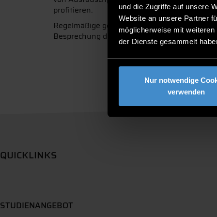
und die Zugriffe auf unsere 
profitieren.
Website an unsere Partner fü
Regelmäßige gemeinsame Online-Meetings im
möglicherweise mit weiteren
Besprechung der nächsten Schritte beginnen
der Dienste gesammelt habe
Nur notwendige Cook
verwenden
QUICKLINKS
STUDIENANGEBOT