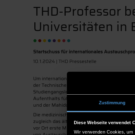
THD-Professor b
Universitäten in
Startschuss für internationales Austauschpr
10.1.2024 | THD Pressestelle
Um internationale Austauschprogramme für S
der Technischen Hochschule Deggendorf (THD) z
Studiengangsleiter Physician Assistant, nac
Aufenthalts führte er unter anderem Koopera
Zustimmung
und der Mahidol University.
Die medizinische Fakultät am Siriraj-Kranken
zugleich das älteste und größte Universität
Diese Webseite verwendet 
vor Ort erste Maßnahmen für einen zukünftig
Wir verwenden Cookies, um I
von Austauschprogrammen unterzeichnet. Auc