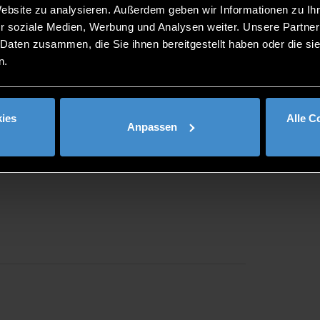
Website zu analysieren. Außerdem geben wir Informationen zu I
r soziale Medien, Werbung und Analysen weiter. Unsere Partner
 Rahmen eines deutsch-thailändischen Medizinforums zum 
 Daten zusammen, die Sie ihnen bereitgestellt haben oder die s
 Ende Januar.
n.
ies
Alle C
Anpassen