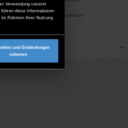
hrer Verwendung unserer
 führen diese Informationen
wissenschaftlichen Austausch und zur
ie im Rahmen Ihrer Nutzung
ookies und Einbindungen
zulassen