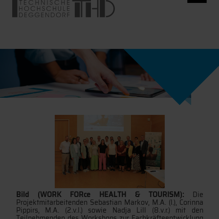
Bild (WORK FORce HEALTH & TOURISM):
Die
Projektmitarbeitenden Sebastian Markov, M.A. (l.), Corinna
Pippirs, M.A. (2.v.l.) sowie Nadja Lill (8.v.r.) mit den
Teilnehmenden des Workshops zur Fachkräfteentwicklung